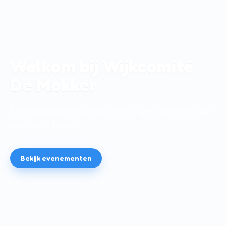
Welkom bij Wijkcomité
De Mokker
Een enthousiaste groep vrijwilligers met een hart
voor onze buurt.
Bekijk evenementen