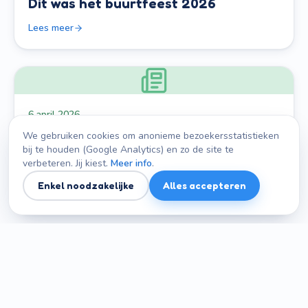
Dit was het buurtfeest 2026
Lees meer
6 april 2026
Geslaagde paaseierenraap 2026
We gebruiken cookies om anonieme bezoekersstatistieken
bij te houden (Google Analytics) en zo de site te
Tientallen kinderen zochten zich een weg door de buurt
verbeteren. Jij kiest.
Meer info
.
op zoek naar paaseieren.
Enkel noodzakelijke
Alles accepteren
Lees meer
15 december 2025
Kerstmarkt 2025 in beeld