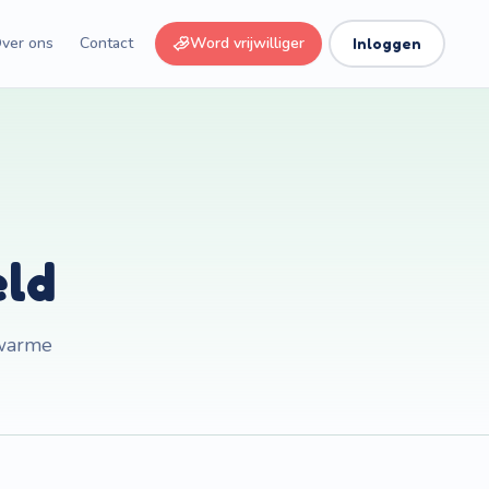
ver ons
Contact
Word vrijwilliger
Inloggen
eld
 warme